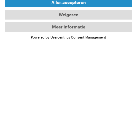
NAAR HET FILMPROGRAMMA
Het gezicht van Volume
12: Christa Funk!
Ze is de eerste die het water ingaat en de laatste die
eruit komt. Als professioneel surffotografe op Hawaï
heeft ze van de legendarische Pipeline haar werkplek
gemaakt – en haar gelukkige plek. Christa Funk