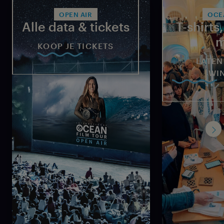
OPEN AIR
OCE
Alle data & tickets
T-shirts
m
KOOP JE TICKETS
LATEN
WI