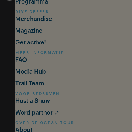
Programma
DIVE DEEPER
Merchandise
Magazine
Get active!
MEER INFORMATIE
FAQ
Media Hub
Trail Team
VOOR BEDRIJVEN
Host a Show
Word partner ↗
OVER DE OCEAN TOUR
About