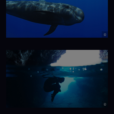
©
NIKA
©