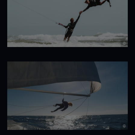
A Different
Beast
©
Up The
Coast
©