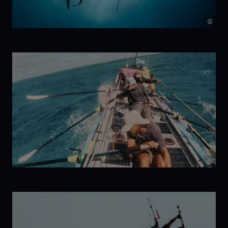
©
The Last
Dive
©