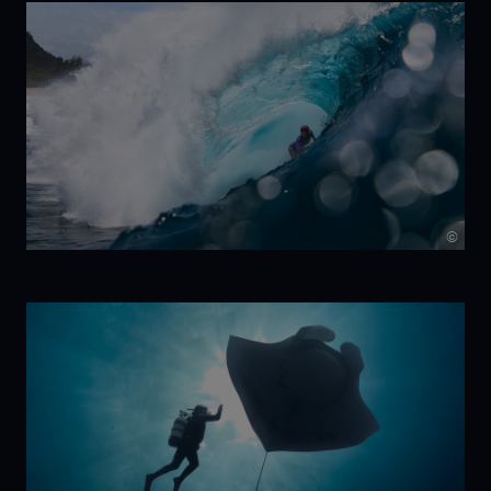
©
Christa
Funk: First
In, Last Out