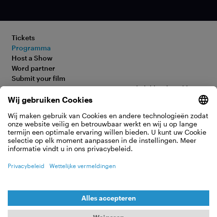
Tickets
Programma
Home is the
Host a Show
Word partner
Ocean
Submit your film
FAQ
Toegankelijkheidsverklaring
Media Hub
Legal Information
Jobs
Privacy Policy
Contact
Cookie-instellingen
OVEREENKOMST HERROEPEN