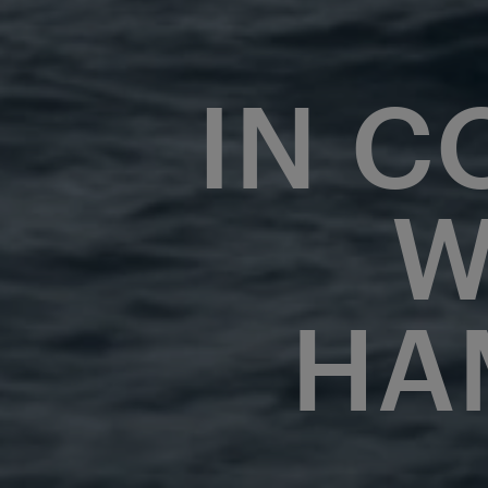
IN C
W
HA