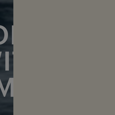
ONVERS
ITH PET
MMARST