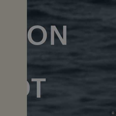
ATION
ER
EDT
©