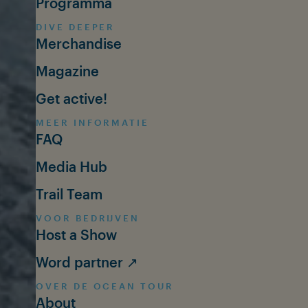
Programma
DIVE DEEPER
Merchandise
Magazine
Get active!
MEER INFORMATIE
FAQ
Media Hub
Trail Team
VOOR BEDRIJVEN
Host a Show
Word partner ↗
OVER DE OCEAN TOUR
About